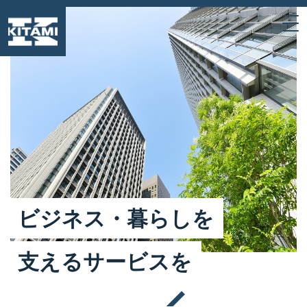
ビ
ジ
ネ
ス
・
暮
ら
し
を
支
え
る
サ
ー
ビ
ス
を