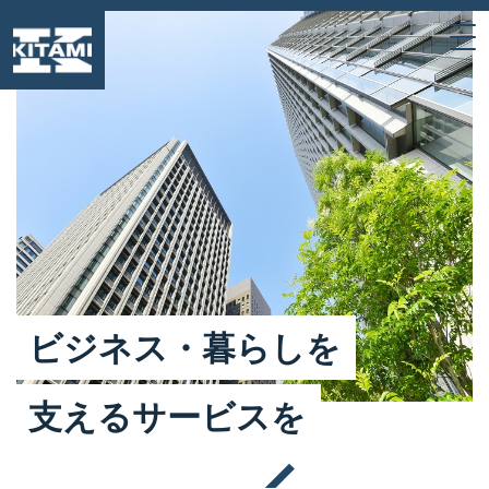
ビ
ジ
ネ
ス
・
暮
ら
し
を
支
え
る
サ
ー
ビ
ス
を