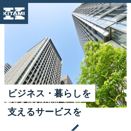
ビ
ジ
ネ
ス
・
暮
ら
し
を
支
え
る
サ
ー
ビ
ス
を